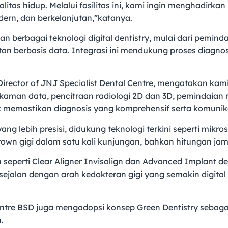
itas hidup. Melalui fasilitas ini, kami ingin menghadirk
dern, dan berkelanjutan,”katanya.
n berbagai teknologi digital dentistry, mulai dari pemindai
n berbasis data. Integrasi ini mendukung proses diagnos
Director of JNJ Specialist Dental Centre, mengatakan kami
rekaman data, pencitraan radiologi 2D dan 3D, pemindaian
uk memastikan diagnosis yang komprehensif serta komunika
ng lebih presisi, didukung teknologi terkini seperti mikr
wn gigi dalam satu kali kunjungan, bahkan hitungan jam
eperti Clear Aligner Invisalign dan Advanced Implant den
 sejalan dengan arah kedokteran gigi yang semakin digital
l Centre BSD juga mengadopsi konsep Green Dentistry seba
.