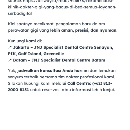
source: https://disway.id/read/943678/rekomendasi-
klinik-dokter-gigi-yang-bagus-di-bsd-semua-layanan-
serbadigital
Kini saatnya menikmati pengalaman baru dalam
perawatan gigi yang
lebih aman, presisi, dan nyaman
.
Kunjungi kami di:
📍
Jakarta – JNJ Specialist Dental Centre Senayan,
PIK, Golf Island, Greenville
📍
Batam – JNJ Specialist Dental Centre Batam
Yuk,
jadwalkan konsultasi Anda hari ini
dan temukan
senyum terbaik bersama tim dokter profesional kami.
Silakan hubungi kami melalui
Call Centre: (+62) 813-
2000-8131
untuk reservasi atau informasi lebih lanjut.