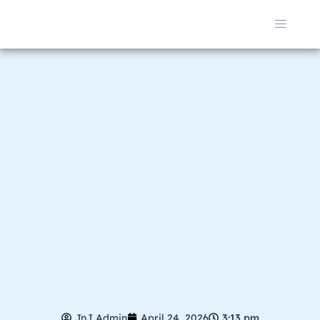
JnJ Admin
April 24, 2026
3:13 pm