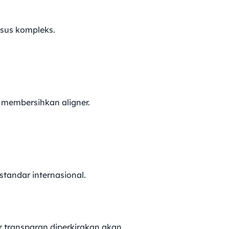
asus kompleks.
n membersihkan aligner.
tandar internasional.
 transparan diperkirakan akan